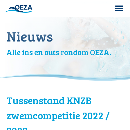
Skip
to
content
Search
Nieuws
for:
Alle ins en outs rondom OEZA.
Tussenstand KNZB
zwemcompetitie 2022 /