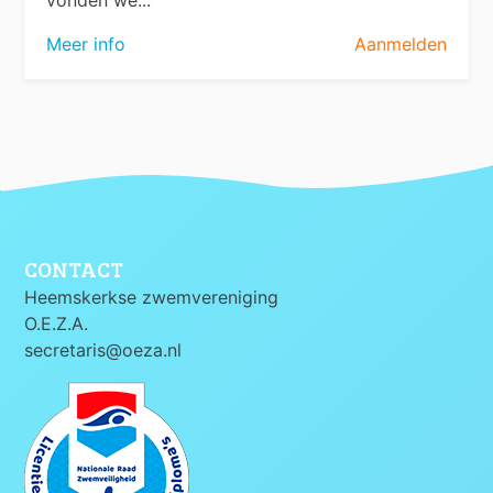
Meer info
Aanmelden
CONTACT
Heemskerkse zwemvereniging
O.E.Z.A.
secretaris@oeza.nl