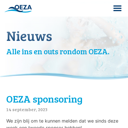
Skip
to
content
Search
Nieuws
for:
Alle ins en outs rondom OEZA.
OEZA sponsoring
14 september, 2023
We zijn blij om te kunnen melden dat we sinds deze
week een tweede sponsor hebben!