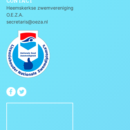
CONTACT
Heemskerkse zwemvereniging
O.E.Z.A.
secretaris@oeza.nl