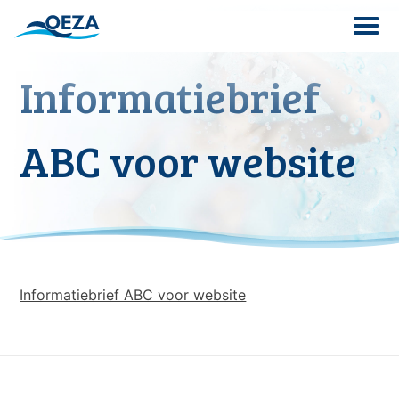
Skip
to
content
Informatiebrief
Search
for:
ABC voor website
Informatiebrief ABC voor website