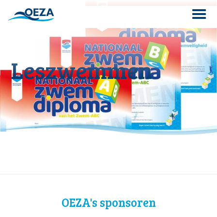
Skip
to
content
Search
Leszwemmen
for:
OEZA's sponsoren