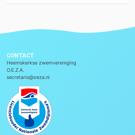
CONTACT
Heemskerkse zwemvereniging
O.E.Z.A.
secretaris@oeza.nl