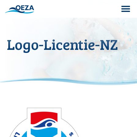
Skip
to
content
Search
Logo-Licentie-NZ
for: