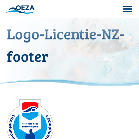
Skip
to
content
Logo-Licentie-NZ-
Search
for:
footer