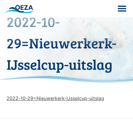
Skip
to
2022-10-
content
Search
29=Nieuwerkerk-
for:
IJsselcup-uitslag
2022-10-29=Nieuwerkerk-IJsselcup-uitslag