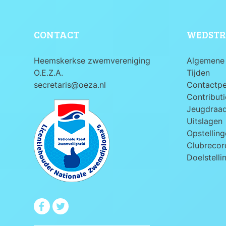
CONTACT
WEDSTR
Heemskerkse zwemvereniging
Algemene 
O.E.Z.A.
Tijden
secretaris@oeza.nl
Contactp
Contributi
Jeugdraa
Uitslagen
Opstelling
Clubrecord
Doelstelli