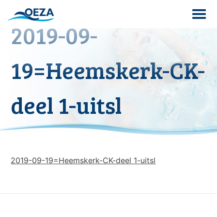
Skip
to
2019-09-
content
Search
19=Heemskerk-CK-
for:
deel 1-uitsl
2019-09-19=Heemskerk-CK-deel 1-uitsl