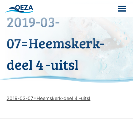
Skip
to
2019-03-
content
Search
07=Heemskerk-
for:
deel 4 -uitsl
2019-03-07=Heemskerk-deel 4 -uitsl