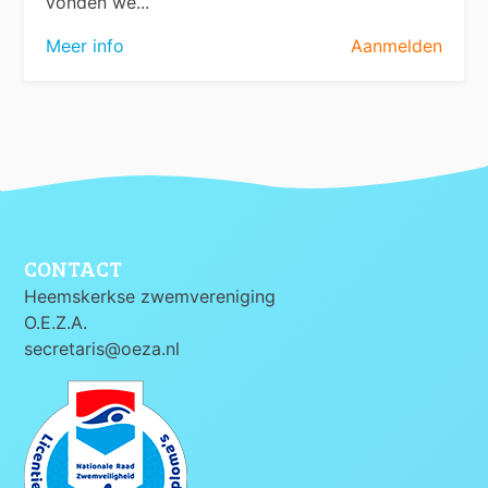
vonden we...
Meer info
Aanmelden
CONTACT
Heemskerkse zwemvereniging
O.E.Z.A.
secretaris@oeza.nl