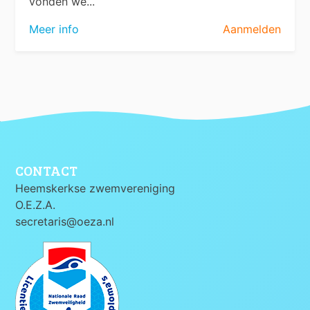
vonden we...
Meer info
Aanmelden
CONTACT
Heemskerkse zwemvereniging
O.E.Z.A.
secretaris@oeza.nl