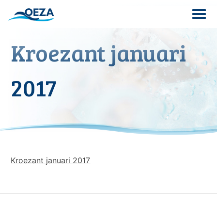
Skip
to
content
Kroezant januari
Search
for:
2017
Kroezant januari 2017